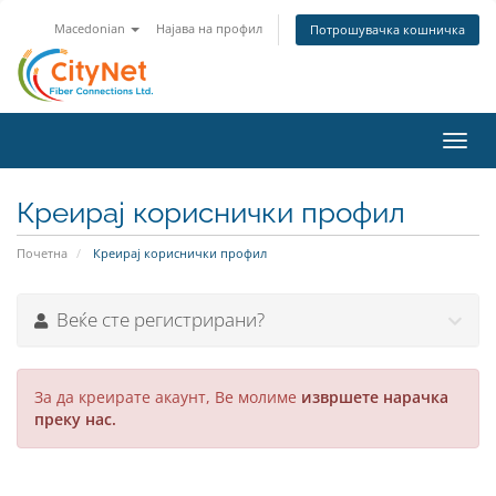
Macedonian
Најава на профил
Потрошувачка кошничка
Toggl
navig
Креирај кориснички профил
Почетна
Креирај кориснички профил
Веќе сте регистрирани?
За да креирате акаунт, Ве молиме
извршете нарачка
преку нас.