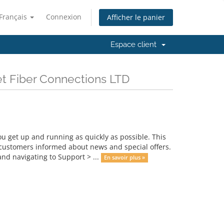
Français
Connexion
Afficher le panier
Espace client
et Fiber Connections LTD
get up and running as quickly as possible. This
ustomers informed about news and special offers.
nd navigating to Support > ...
En savoir plus »