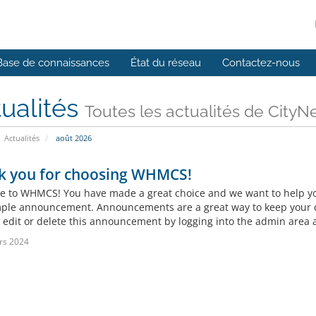
Base de connaissances
État du réseau
Contactez-nous
ualités
Toutes les actualités de CityN
Actualités
août 2026
k you for choosing WHMCS!
 to WHMCS! You have made a great choice and we want to help you 
mple announcement. Announcements are a great way to keep your c
 edit or delete this announcement by logging into the admin area a
rs 2024