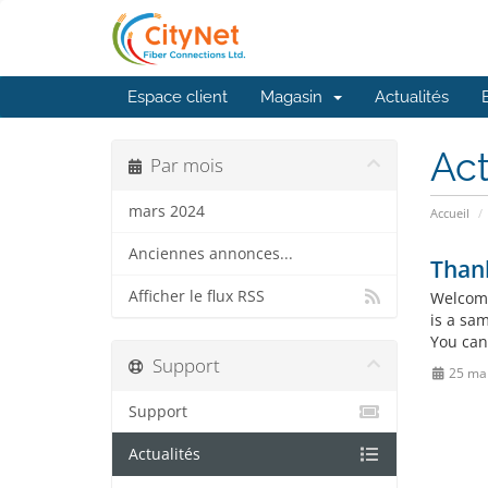
Espace client
Magasin
Actualités
Act
Par mois
mars 2024
Accueil
Anciennes annonces...
Than
Afficher le flux RSS
Welcome
is a sa
You can
Support
25 ma
Support
Actualités